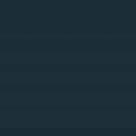
innehåll de kan skrapa. Det är dock inte alltid
önskvärt att helt enkelt blockera bots då vissa utför
uppgifter som som är helt legitima. Bot- och
webbskrapningsmodulen kan identifiera och
klassificera bots, vilket ger dem begränsad tillgång
innan de blockeras eller dirigeras till ett ”väntrum”
vilket gör att legitim trafik inte påverkas. Vi
bekämpar bot och webbskrapnings hot i nio
separata steg.
Threat Intelligence ingår i våra plattformstjänster
och skyddar alla tillgångar som är tillgängliga från
Internet.