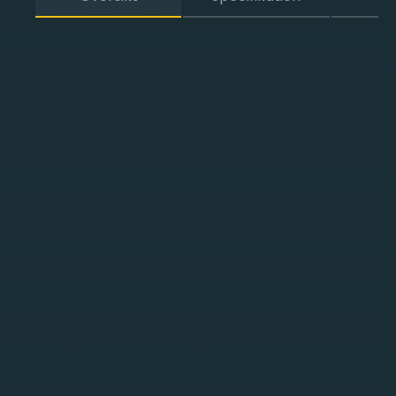
Bots är en nödvändig och normalt förkommande
del av våra tjänster online. Inte alla bots utgör ett
hot mot legitima användare och deras data. Många
bots utför värdefulla funktioner som indexering och
övervakning. Men bots i samband med
webbskrapare används också ofta för kriminella
ändamål, till exempel underrättelseinsamling,
datainsamling, etablering av bedrägliga
webbplatser, testning av systemets sårbarheter,
analys av finansiell information, platsspårning och
stöld av värdefull eller känslig information . Bots och
webbskrapare träffar vanligtvis webbplatser med
tusentals förfrågningar per sekund, vilket kan göra
dom långsammare och dra mer kapacitet eller till
och med orsaka nedtid för legitima användare.
Det mest effektiva sättet att bekämpa obehörigt
botbeteende är genom att minska deras
effektivitet - bromsa dem och begränsa mängden