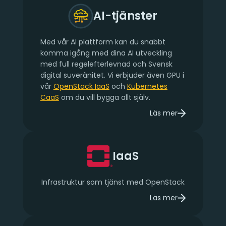
AI-tjänster
Med vår AI plattform kan du snabbt
komma igång med dina AI utveckling
med full regelefterlevnad och Svensk
digital suveränitet. Vi erbjuder även GPU i
vår
OpenStack IaaS
och
Kubernetes
CaaS
om du vill bygga allt själv.
Läs mer
om AI-tjänster
IaaS
Infrastruktur som tjänst med OpenStack
Läs mer
om IaaS