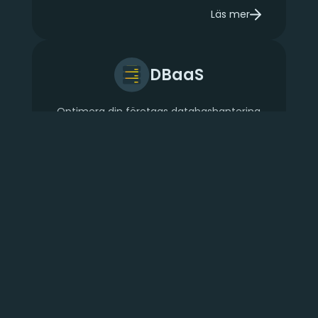
Läs mer
om Övrigt
DBaaS
Optimera din företags databashantering
med vår nya databas som tjänst.
Fokusera på kärnverksamheten med
automatiserad provisionering, hög
tillgänglighet och säkerhet. Välj mellan
MariaDB
,
MySQL
,
PostgreSQL
,
MSSQL
eller
Valkey
för en skräddarsydd och effektiv
databashantering.
Läs mer
om DBaaS
Elastx har en fantastisk kundservice och support! Det