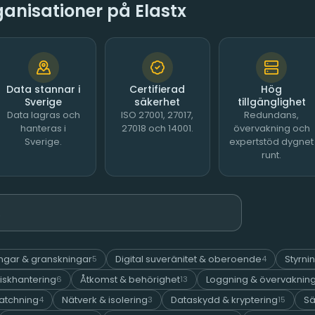
rganisationer på Elastx
Data stannar i
Certifierad
Hög
Sverige
säkerhet
tillgänglighet
Data lagras och
ISO 27001, 27017,
Redundans,
hanteras i
27018 och 14001.
övervakning och
Sverige.
expertstöd dygnet
runt.
ringar & granskningar
Digital suveränitet & oberoende
Styrni
5
4
iskhantering
Åtkomst & behörighet
Loggning & övervaknin
6
13
atchning
Nätverk & isolering
Dataskydd & kryptering
Sä
4
3
15