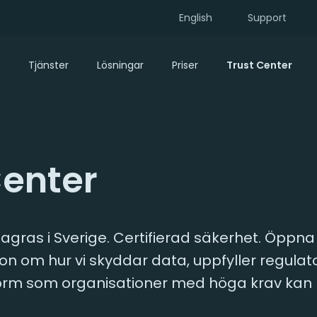
English
Support
Tjänster
Lösningar
Priser
Trust Center
Center
agras i Sverige. Certifierad säkerhet. Öppn
tion om hur vi skyddar data, uppfyller regulat
orm som organisationer med höga krav kan l