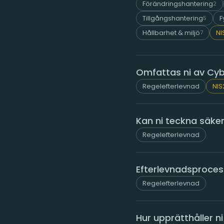
Förändringshantering
2
Tillgångshantering
F
5
Hållbarhet & miljö
NI
7
Omfattas ni av Cy
Regelefterlevnad
NIS
Kan ni teckna säke
Regelefterlevnad
Efterlevnadsproces
Regelefterlevnad
Hur upprätthåller 