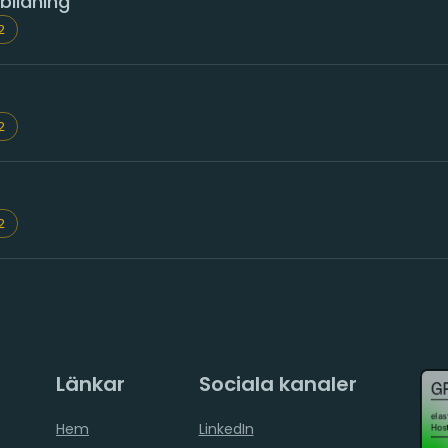
bildning
2
2
2
Länkar
Sociala kanaler
Hem
LinkedIn