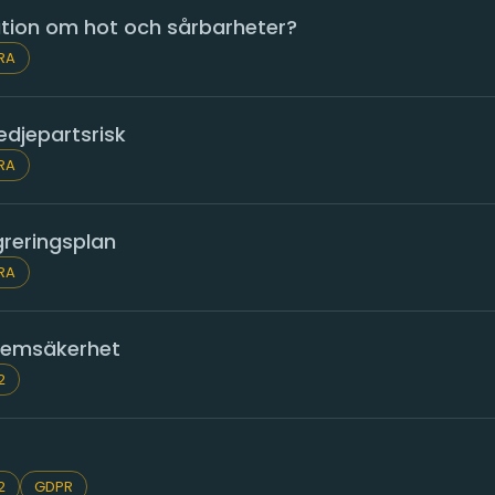
mation om hot och sårbarheter?
RA
edjepartsrisk
RA
greringsplan
RA
stemsäkerhet
2
2
GDPR