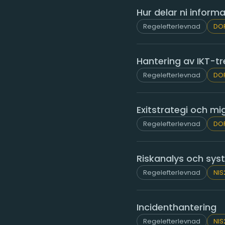
Hur delar ni infor
Regelefterlevnad
DO
Hantering av IKT-tr
Regelefterlevnad
DO
Exitstrategi och mi
Regelefterlevnad
DO
Riskanalys och sy
Regelefterlevnad
NIS
Incidenthantering
Regelefterlevnad
NIS