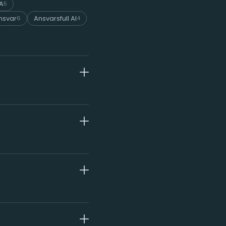
LA
5
ansvar
Ansvarsfull AI
6
4