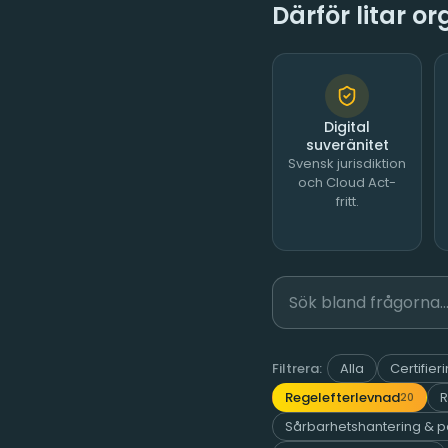
Därför litar o
Digital
suveränitet
Svensk jurisdiktion
och Cloud Act-
fritt.
Filtrera:
Alla
Certifie
Regelefterlevnad
R
20
Sårbarhetshantering & p