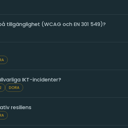
 på tillgänglighet (WCAG och EN 301 549)?
RA
llvarliga IKT-incidenter?
2
DORA
ativ resiliens
RA