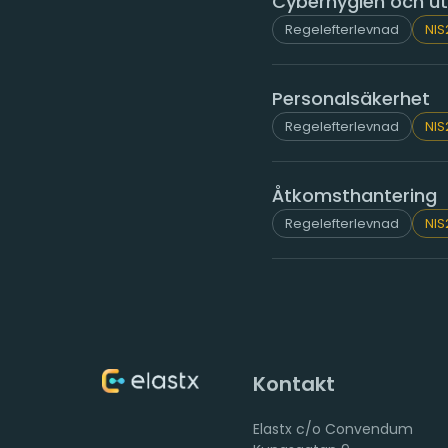
Cyberhygien och ut
Regelefterlevnad
NIS
Personalsäkerhet
Regelefterlevnad
NIS
Åtkomsthantering
Regelefterlevnad
NIS
Kontakt
Elastx c/o Convendum