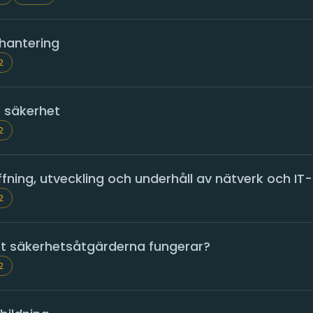
shantering
2
 säkerhet
2
fning, utveckling och underhåll av nätverk och I
2
att säkerhetsåtgärderna fungerar?
2