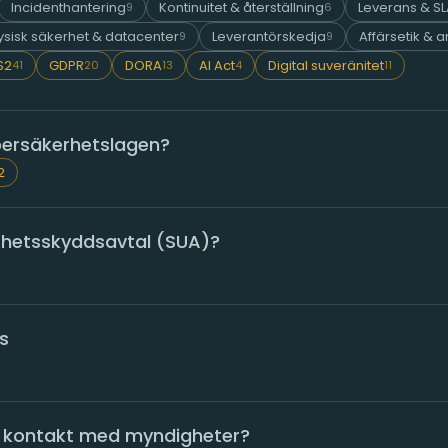
Incidenthantering
Kontinuitet & återställning
Leverans & S
9
6
ysisk säkerhet & datacenter
Leverantörskedja
Affärsetik & 
9
9
S2
GDPR
DORA
AI Act
Digital suveränitet
41
20
13
4
11
bersäkerhetslagen?
2
rhetsskyddsavtal (SUA)?
s
ni kontakt med myndigheter?