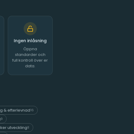
Ingen inlåsning
Öppna
standarder och
full kontroll över er
data.
ng & efterlevnad
16
g
9
ker utveckling
8