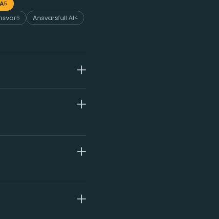
LA
5
ansvar
Ansvarsfull AI
6
4