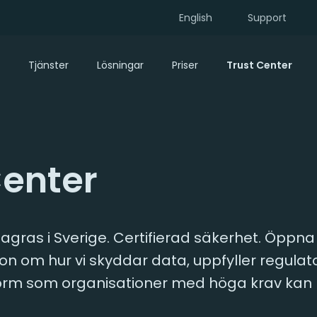
English
Support
Tjänster
Lösningar
Priser
Trust Center
Center
agras i Sverige. Certifierad säkerhet. Öppn
tion om hur vi skyddar data, uppfyller regulat
orm som organisationer med höga krav kan l