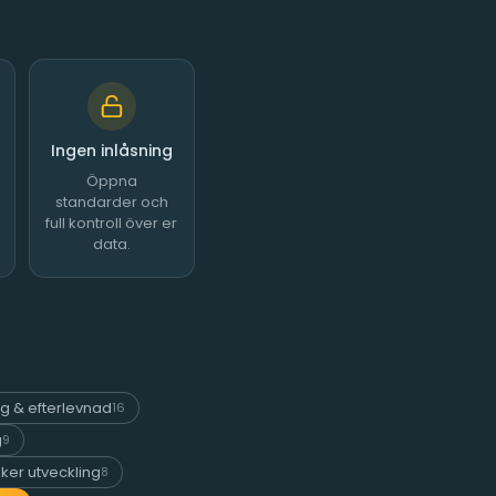
Ingen inlåsning
Öppna
standarder och
full kontroll över er
data.
ng & efterlevnad
16
g
9
ker utveckling
8