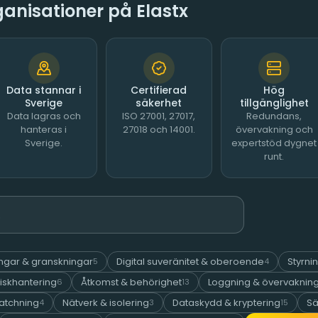
rganisationer på Elastx
Data stannar i
Certifierad
Hög
Sverige
säkerhet
tillgänglighet
Data lagras och
ISO 27001, 27017,
Redundans,
hanteras i
27018 och 14001.
övervakning och
Sverige.
expertstöd dygnet
runt.
ringar & granskningar
Digital suveränitet & oberoende
Styrni
5
4
iskhantering
Åtkomst & behörighet
Loggning & övervaknin
6
13
atchning
Nätverk & isolering
Dataskydd & kryptering
Sä
4
3
15