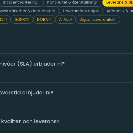
Incidenthantering
Kontinuitet & återställning
Leverans & S
9
6
ysisk säkerhet & datacenter
Leverantörskedja
Affärsetik & 
9
9
S2
GDPR
DORA
AI Act
Digital suveränitet
41
20
13
4
11
snivåer (SLA) erbjuder ni?
svarstid erbjuder ni?
 kvalitet och leverans?