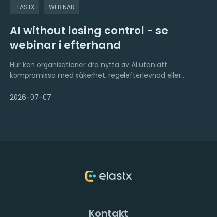
ELASTX
WEBINAR
AI without losing control - se
webinar i efterhand
Hur kan organisationer dra nytta av AI utan att
kompromissa med säkerhet, regelefterlevnad eller
kontroll över sin data? Det var den stora frågan i vårt
webinar AI utan att tappa kontrollen, som vi genomförde
2026-07-07
tillsammans med vår kund Verisk, en global leverantör av
dataanalys och tekniska lösningar.
Kontakt