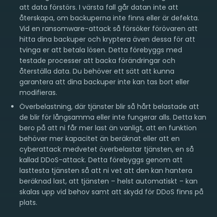
att data förstörs. I värsta fall går datan inte att
återskapa, om backuperna inte finns eller är defekta.
Vid en ransomware-attack så försöker förövaren att
hitta dina backuper och kryptera även dessa för att
tvinga er att betala lösen. Detta förebyggs med
testade processer att backa förändringar och
återställa data. Du behöver ett sätt att kunna
garantera att dina backuper inte kan tas bort eller
modifieras.
Överbelastning, där tjänster blir så hårt belastade att
de blir för långsamma eller inte fungerar alls. Detta kan
bero på att ni får mer last än vanligt, att en funktion
behöver mer kapacitet än beräknat eller att en
cyberattack medvetet överbelastar tjänsten, en så
kallad DDoS-attack. Detta förebyggs genom att
lasttesta tjänsten så att ni vet att den kan hantera
beräknad last, att tjänsten – helst automatiskt – kan
skalas upp vid behov samt att skydd för DDoS finns på
plats.