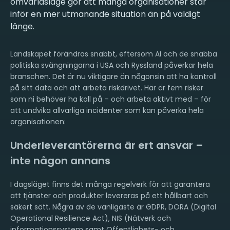
omvärldsläge gör att många organisationer står
inför en mer utmanande situation än på väldigt
länge.
Landskapet förändras snabbt, eftersom AI och de snabba
politiska svängningarna i USA och Ryssland påverkar hela
branschen. Det är nu viktigare än någonsin att ha kontroll
på sitt data och att arbeta riskdrivet. Här är fem risker
som ni behöver ha koll på – och arbeta aktivt med – för
att undvika allvarliga incidenter som kan påverka hela
organisationen:
Underleverantörerna är ert ansvar –
inte någon annans
I dagsläget finns det många regelverk för att garantera
att tjänster och produkter levereras på ett hållbart och
säkert sätt. Några av de vanligaste är GDPR, DORA (Digital
Operational Resilience Act), NIS (Nätverk och
informationssystem samt Offentlighets- och