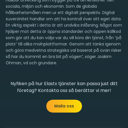
hållbar utveckling som bygger på tre dimensioner: det
sociala, miljön och ekonomin. Som de globala
hållbarhetsmålen men ur ett digitalt perspektiv. Digital
suveränitet handlar om att ha kontroll över sitt eget data.
En viktig aspekt i detta är att undvika inlåsning. Något som
hjälper mot detta är öppna standarder och öppen källkod
som gör att du kan välja var du vill köra din tjänst, från ”på
plats” till olika molnplattformar. Genom att tänka igenom
och göra medvetna strategiska val baserat på ovan risker
så har du kommit en bra bit på vägen”, säger Joakim
Öhman, vd och grundare.
Nyfiken på hur Elastx tjänster kan passa just ditt
företag? Kontakta oss så berättar vi mer!
Maila oss