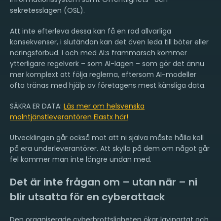
sekretesslagen (OSL).
Att inte efterleva dessa kan få en rad allvarliga
konsekvenser, i slutändan kan det även leda till böter eller
näringsförbud. I och med AI:s frammarsch kommer
ytterligare regelverk – som AI-lagen – som gör det ännu
mer komplext att följa reglerna, eftersom AI-modeller
ofta tränas med hjälp av företagens mest känsliga data.
SÄKRA ER DATA:
Läs mer om helsvenska
molntjänstleverantören Elastx här!
Utvecklingen går också mot att ni själva måste hålla koll
på era underleverantörer. Att skylla på dem om något går
fel kommer man inte längre undan med.
Det är inte frågan om – utan när – ni
blir utsatta för en cyberattack
Den organiserade cyberbrottsligheten ökar lavinartat och