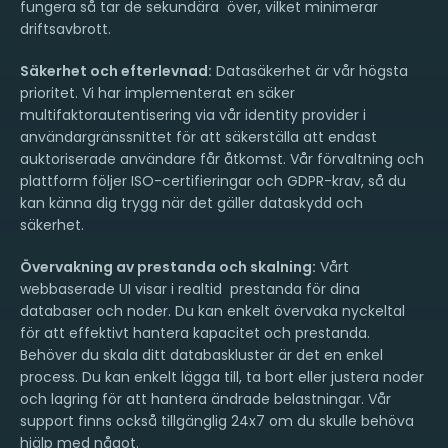
fungera så tar de sekundära över, vilket minimerar
driftsavbrott.
Säkerhet och efterlevnad:
Datasäkerhet är vår högsta
prioritet. Vi har implementerat en säker
multifaktorautentisering via vår identity provider i
användargränssnittet för att säkerställa att endast
auktoriserade användare får åtkomst. Vår förvaltning och
plattform följer ISO-certifieringar och GDPR-krav, så du
kan känna dig trygg när det gäller dataskydd och
säkerhet.
Övervakning av prestanda och skalning:
Vårt
webbaserade UI visar i realtid prestanda för dina
databaser och noder. Du kan enkelt övervaka nyckeltal
för att effektivt hantera kapacitet och prestanda.
Behöver du skala ditt databaskluster är det en enkel
process. Du kan enkelt lägga till, ta bort eller justera noder
och lagring för att hantera ändrade belastningar. Vår
support finns också tillgänglig 24x7 om du skulle behöva
hjälp med något.