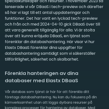
specialkunskaper och resurser. I november 2023 så
lanserade vi vår DBaaS i tech-preview och därefter
så har vi lagt till ett antal uppdateringar och
funktioner. Det har varit en lyckad tech-preview
och från och med 2024-04-10 gick DBaaS över till
att vara generellt tillgänglig för alla. Vi är stolta
över att kunna erbjuda DBaaS, en tjänst som
förenklar din databashantering. Här visar vi hur
Elastx DBaaS förenklar dina uppgifter för
databashantering samtidigt som vi säkerställer
tillförlitlighet, säkerhet och skalbarhet.
Förenkla hanteringen av dina
databaser med Elastx DBaaS
Vår databas som tjänst är här för att förenkla ditt
företags databashantering. Nu kan du fokusera på din
kärnverksamhet utan att lägga dyrbara resurser på
komplexa processer för hantering av databaser. Med