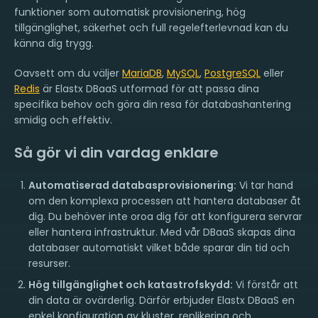
funktioner som automatisk provisionering, hög
tillgänglighet, säkerhet och full regelefterlevnad kan du
känna dig trygg.
Oavsett om du väljer
MariaDB
,
MySQL
,
PostgreSQL
eller
Redis
är Elastx DBaaS utformad för att passa dina
specifika behov och göra din resa för databashantering
smidig och effektiv.
Så gör vi din vardag enklare
Automatiserad databasprovisionering:
Vi tar hand
om den komplexa processen att hantera databaser åt
dig. Du behöver inte oroa dig för att konfigurera servrar
eller hantera infrastruktur. Med vår DBaaS skapas dina
databaser automatiskt vilket både sparar din tid och
resurser.
Hög tillgänglighet och katastrofskydd:
Vi förstår att
din data är ovärderlig. Därför erbjuder Elastx DBaaS en
enkel konfiguration av kluster, replikering och