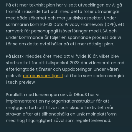
På ett mer tekniskt plan har vi sett utvecklingen av AI gå
framåt i rasande fart och med detta följer utmaningar
med både säkerhet och mer juridiska aspekter. Under
sommaren kom EU-US Data Privacy Framework (DPF), ett
ramverk för personuppgiftsöverföringar med USA och
under kommande år följer en spännande process där vi
får se om detta avtal håller på ett mer rättsligt plan.
På Elastx inleddes året med att vi fyllde 10 år, vilket blev
startskottet för ett fullspäckat 2023 där vi lanserat en rad
efterlängtade tjänster och uppdateringar. Under våren
gick vår
databas som tjänst
ut i beta som sedan övergick
i tech preview.
Parallellt med lanseringen av vår DBaaS har vi
implementerat en ny organisationsstruktur för att
möjliggöra fortsatt tillväxt och ökad effektivitet i vår
strävan efter att tillhandahålla en unik molnplattform
med hög tillgänglighet såväl som regelefterlevnad.