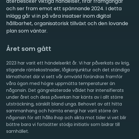
återbesöker viktiga händelser, firar framgångar
och ser fram emot ett spännande 2024. I detta
inlägg går vi in på våra insatser inom digital
hållbarhet, organisatorisk tillväxt och den lovande
plan som väntar.
Året som gått
2023 har varit ett händelserikt år. Vi har påverkats av krig,
stigande räntekostnader, lågkonjunktur och det ständiga
klimathotet där vi sett vår omvärld förändras framför
våra ögon med högre uppmätta temperaturer än
någonsin. Det gängrelaterade våldet har intensifierats
under året och dess påverkan har känts av i allt större
utsträckning, särskilt bland unga. Behovet av att hitta
sammanhang och hämta energi har varit större än
någonsin för att hålla ihop och sikta mot tider vi vet blir
bättre bara vi fortsätter stödja initiativ som bidrar till
samhället.