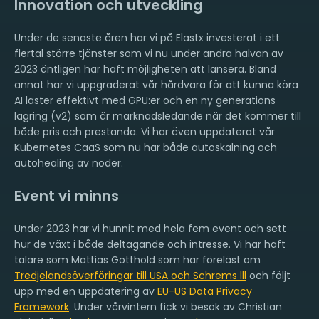
Innovation och utveckling
Under de senaste åren har vi på Elastx investerat i ett
flertal större tjänster som vi nu under andra halvan av
2023 äntligen har haft möjligheten att lansera. Bland
annat har vi uppgraderat vår hårdvara för att kunna köra
AI laster effektivt med GPU:er och en ny generations
lagring (v2) som är marknadsledande när det kommer till
både pris och prestanda. Vi har även uppdaterat vår
Kubernetes CaaS som nu har både autoskalning och
autohealing av noder.
Event vi minns
Under 2023 har vi hunnit med hela fem event och sett
hur de växt i både deltagande och intresse. Vi har haft
talare som Mattias Gotthold som har föreläst om
Tredjelandsöverföringar till USA och Schrems lll
och följt
upp med en uppdatering av
EU-US Data Privacy
Framework
. Under vårvintern fick vi besök av Christian