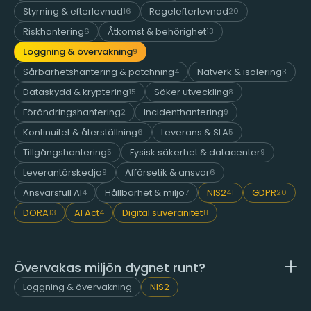
Styrning & efterlevnad
Regelefterlevnad
16
20
Riskhantering
Åtkomst & behörighet
6
13
Loggning & övervakning
9
Sårbarhetshantering & patchning
Nätverk & isolering
4
3
Dataskydd & kryptering
Säker utveckling
15
8
Förändringshantering
Incidenthantering
2
9
Kontinuitet & återställning
Leverans & SLA
6
5
Tillgångshantering
Fysisk säkerhet & datacenter
5
9
Leverantörskedja
Affärsetik & ansvar
9
6
Ansvarsfull AI
Hållbarhet & miljö
NIS2
GDPR
4
7
41
20
DORA
AI Act
Digital suveränitet
13
4
11
Övervakas miljön dygnet runt?
Loggning & övervakning
NIS2