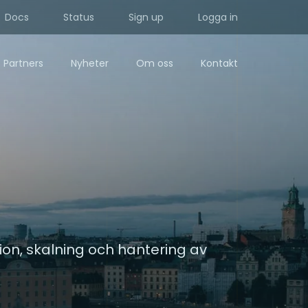
Docs
Status
Sign up
Logga in
Partners
Nyheter
Om oss
Kontakt
ion, skalning och hantering av