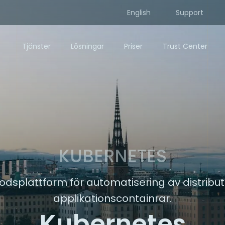
English
Support
Tjänster
Lösningar
Priser
Trust Center
KUBERNETES
dsplattform för automatisering av distribut
applikationscontainrar.
Kubernetes