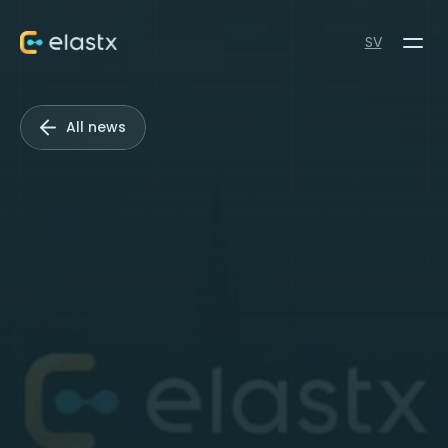
SV
All news